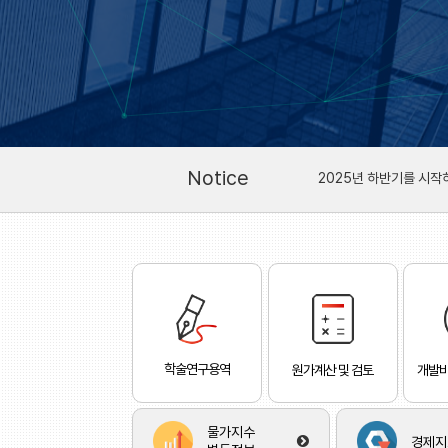
(사)한국행정발전연구원
병오년(丙午年) 2026년
Notice
2025년 하반기를 시작하
줄탁동기[啐啄同機] 하는 
(사)한국행정발전연구원
병오년(丙午年) 2026년
학술연구용역
원가계산 및 검토
개발비
물가지수
경제지