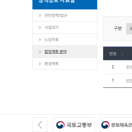
관련정책/법규
사업대가
구분
노임자료
법정계획 분야
번호
환경계획
2
환
1
법