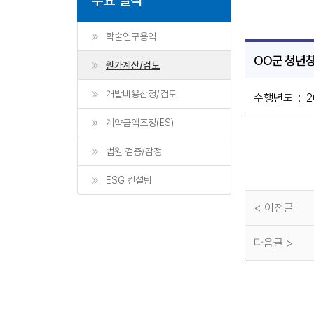
학술연구용역
OO군 청년
원가계산/검토
개발비용산정/검토
수행년도
: 2
계약금액조정(ES)
법원 검증/감정
ESG 컨설팅
< 이전글
다음글 >